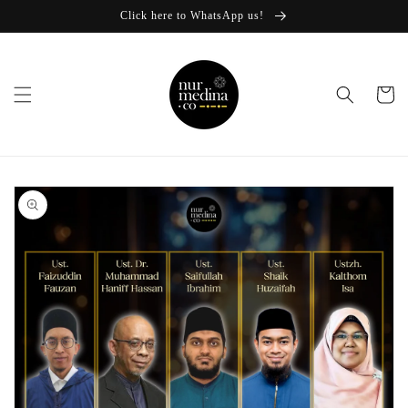
Skip to
Click here to WhatsApp us!
content
Cart
Skip to
product
information