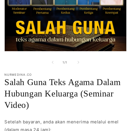
Open
media
1
of
1
/
1
in
modal
NURMEDINA.CO
Salah Guna Teks Agama Dalam
Hubungan Keluarga (Seminar
Video)
Setelah bayaran, anda akan menerima melalui emel
(dalam masa 24 jam):